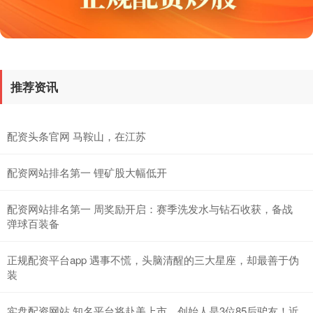
国债指数
229.64
+0.05
+0.02%
推荐资讯
配资头条官网 马鞍山，在江苏
配资网站排名第一 锂矿股大幅低开
期指IC0
7811.60
+98.20
+1.27%
配资网站排名第一 周奖励开启：赛季洗发水与钻石收获，备战
弹球百装备
正规配资平台app 遇事不慌，头脑清醒的三大星座，却最善于伪
装
实盘配资网站 知名平台将赴美上市，创始人是3位85后驴友！近