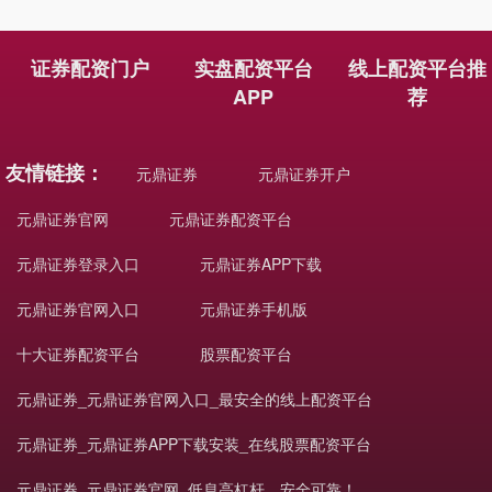
证券配资门户
实盘配资平台
线上配资平台推
APP
荐
友情链接：
元鼎证券
元鼎证券开户
元鼎证券官网
元鼎证券配资平台
元鼎证券登录入口
元鼎证券APP下载
元鼎证券官网入口
元鼎证券手机版
十大证券配资平台
股票配资平台
元鼎证券_元鼎证券官网入口_最安全的线上配资平台
元鼎证券_元鼎证券APP下载安装_在线股票配资平台
元鼎证券_元鼎证券官网_低息高杠杆，安全可靠！