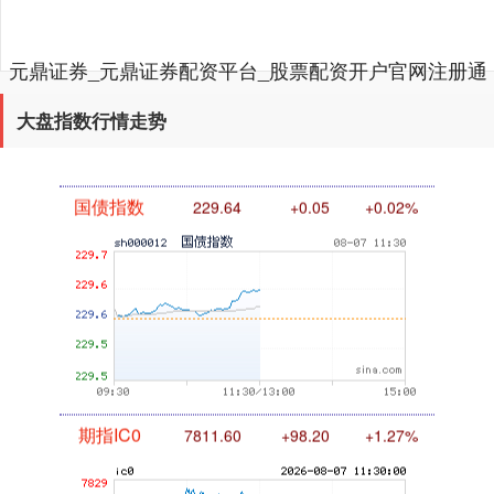
元鼎证券_元鼎证券配资平台_股票配资开户官网注册通
道文章已加载完成
大盘指数行情走势
国债指数
229.64
+0.05
+0.02%
期指IC0
7811.60
+98.20
+1.27%