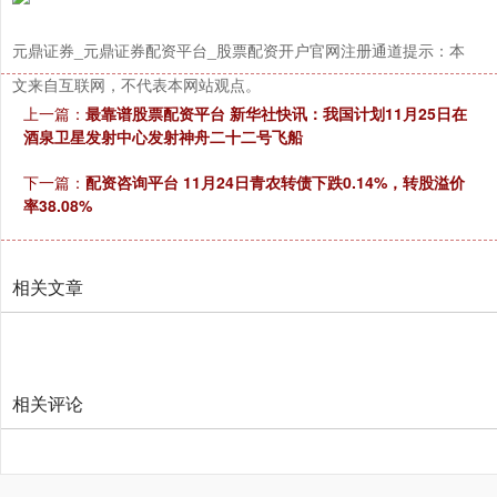
元鼎证券_元鼎证券配资平台_股票配资开户官网注册通道提示：本
文来自互联网，不代表本网站观点。
上一篇：
最靠谱股票配资平台 新华社快讯：我国计划11月25日在
酒泉卫星发射中心发射神舟二十二号飞船
创业板指
3515.56
-19.58
-0.55%
下一篇：
配资咨询平台 11月24日青农转债下跌0.14%，转股溢价
率38.08%
相关文章
基金指数
7229.80
-1.63
-0.02%
相关评论