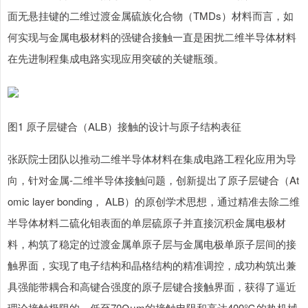
面无悬挂键的二维过渡金属硫族化合物（TMDs）材料而言，如
何实现与金属电极材料的强键合接触一直是困扰二维半导体材料
在先进制程集成电路实现应用突破的关键瓶颈。
图1 原子层键合（ALB）接触的设计与原子结构表征
上证综指
3900.35
+21.92
+0.57%
张跃院士团队以推动二维半导体材料在集成电路工程化应用为导
向，针对金属-二维半导体接触问题，创新提出了原子层键合（At
omic layer bonding， ALB）的原创学术思想，通过精准去除二维
半导体材料二硫化钼表面的单层硫原子并直接沉积金属电极材
料，构筑了稳定的过渡金属单原子层与金属电极单原子层间的接
触界面，实现了电子结构和晶格结构的精准调控，成功构筑出兼
具强能带耦合和高键合强度的原子层键合接触界面，获得了逼近
深证成指
14110.12
-34.08
-0.24%
理论接触极限的、低至70Ωμm的接触电阻和高达400℃的热机械