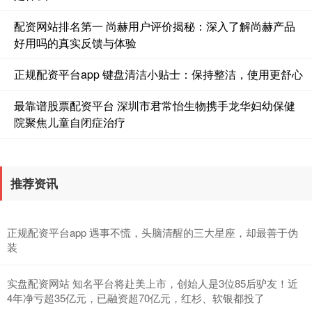
配资网站排名第一 尚赫用户评价揭秘：深入了解尚赫产品
沪深300
4651.31
-6.85
-0.15%
好用吗的真实反馈与体验
正规配资平台app 键盘清洁小贴士：保持整洁，使用更舒心
最靠谱股票配资平台 深圳市君常怡生物携手龙华妇幼保健
院聚焦儿童自闭症治疗
北证50
1122.88
+3.42
+0.30%
推荐资讯
正规配资平台app 遇事不慌，头脑清醒的三大星座，却最善于伪
装
实盘配资网站 知名平台将赴美上市，创始人是3位85后驴友！近
4年净亏超35亿元，已融资超70亿元，红杉、软银都投了