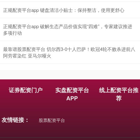
创业板指
3515.56
-19.58
-0.55%
正规配资平台app 键盘清洁小贴士：保持整洁，使用更舒心
正规配资平台app 破解生态产品价值实现“四难”，专家建议推进
多项行动
最靠谱股票配资平台 切尔西3-0十人巴萨！欧冠4轮不败杀进前八
阿劳霍染红 亚马尔哑火
基金指数
7229.80
-1.63
-0.02%
证券配资门户
实盘配资平台
线上配资平台推
APP
荐
友情链接：
股票配资平台
国债指数
229.59
-0.00
0.00%