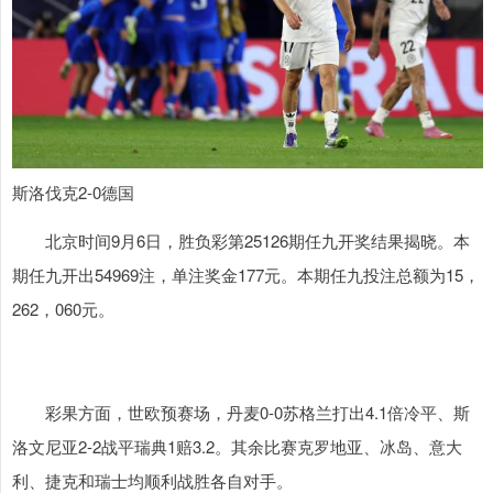
斯洛伐克2-0德国
北京时间9月6日，胜负彩第25126期任九开奖结果揭晓。本
期任九开出54969注，单注奖金177元。本期任九投注总额为15，
262，060元。
彩果方面，世欧预赛场，丹麦0-0苏格兰打出4.1倍冷平、斯
洛文尼亚2-2战平瑞典1赔3.2。其余比赛克罗地亚、冰岛、意大
利、捷克和瑞士均顺利战胜各自对手。