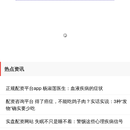
热点资讯
正规配资平台app 杨淑莲医生：血液疾病的症状
配资咨询平台 得了癌症，不能吃鸽子肉？实话实说：3种“发
物”确实要少吃
实盘配资网站 失眠不只是睡不着：警惕这些心理疾病信号