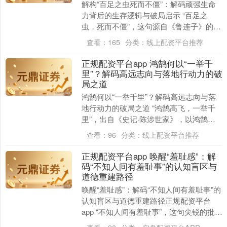
解构“百足之虫死而不僵”：解码顽强生命
力背后的生存逻辑与破局启示 “百足之
虫，死而不僵”，这句源自《鲁连子》的俗
语，以独特的生物隐喻，道破了一种深刻
查看：
165
分类：
线上配资平台推荐
的生存现象—....
正规配资平台app 鸿鹄何以“一举千
里”？解码高远志向与落地行动力的破
局之道
鸿鹄何以“一举千里”？解码高远志向与落
地行动力的破局之道 “鸿鹄高飞，一举千
里”，出自《史记·陈涉世家》，以鸿鹄翱
翔天际、一飞千里的壮阔意象，喻指胸怀
查看：
96
分类：
线上配资平台推荐
远大志向者....
正规配资平台app 唤醒“羞耻感”：解
码“不知人间有羞耻事”的认知盲区与
道德重建路径
唤醒“羞耻感”：解码“不知人间有羞耻事”的
认知盲区与道德重建路径正规配资平台
app “不知人间有羞耻事”，这句尖锐的批
判，直指那些突破道德底线、无视公序良