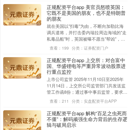
正规配资平台app 美官员怒喷英国：
它既不是美国的朋友，也不是特朗普
的朋友
就在美国以"扫毒"为由，不断向加勒比海
调兵遣将，并打击委内瑞拉周边海域的"走
私毒品船"时，英国被曝不愿当"帮凶"，已
停止与美国共享相关情报，美国官员对此
查看：
199
分类：
证券配资门户
十分不满....
正规配资平台app 上交所：对合富中
国、华盛锂电等严重异常波动股票进
行重点监控
上市公司监管 2025年11月10日至2025年
11月14日，上交所公司监管部门共发送监
管工作函8份；通过事中事后监管，要求上
市公司披露补充、更正类公告6份。同....
查看：
211
分类：
实盘配资平台APP
正规配资平台app 解构“百足之虫死而
不僵”：解码顽强生命力背后的生存逻
辑与破局启示