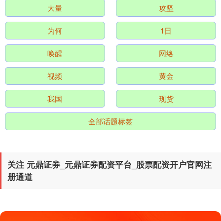
大量
攻坚
沪深300
4651.31
-6.85
-0.15%
为何
1日
唤醒
网络
视频
黄金
我国
现货
全部话题标签
北证50
1122.88
+3.42
+0.30%
关注 元鼎证券_元鼎证券配资平台_股票配资开户官网注
册通道