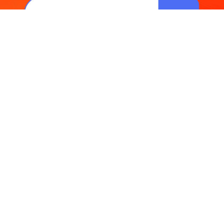
创业板指
3515.56
-19.58
-0.55%
基金指数
7229.80
-1.63
-0.02%
推荐资讯
配资头条官网 马鞍山，在江苏