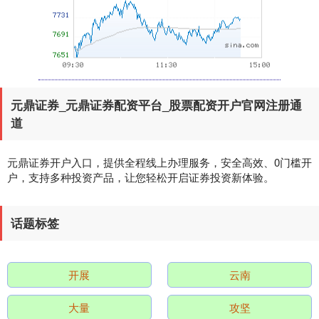
元鼎证券_元鼎证券配资平台_股票配资开户官网注册通
上证综指
3900.35
+21.92
+0.57%
道
元鼎证券开户入口，提供全程线上办理服务，安全高效、0门槛开
户，支持多种投资产品，让您轻松开启证券投资新体验。
话题标签
深证成指
14110.12
-34.08
-0.24%
开展
云南
大量
攻坚