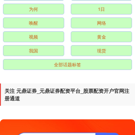
为何
1日
唤醒
网络
视频
黄金
沪深300
4651.31
-6.85
-0.15%
我国
现货
全部话题标签
关注 元鼎证券_元鼎证券配资平台_股票配资开户官网注
册通道
北证50
1122.88
+3.42
+0.30%