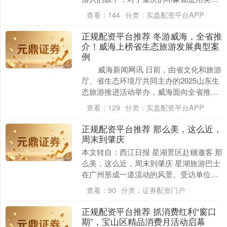
勾勒出来的。 山城重庆藏着众多美景，不
查看：
144
分类：
实盘配资平台APP
论是有老重....
正规配资平台推荐 冬游威海，全省推
介！威海上榜省生态旅游发展典型案
例
威海新闻网讯 日前，由省文化和旅游
厅、省生态环境厅共同主办的2025山东生
态旅游推进活动举办，威海面向全省推
介“千里山海 冬游威海”冬季生态旅游....
查看：
129
分类：
实盘配资平台APP
正规配资平台推荐 那么美，这么近，
周末到肇庆
本文转自：西江日报 星湖景区赴穗邀客 那
上证综指
3900.35
+21.92
+0.57%
么美，这么近，周末到肇庆 星湖旅游巴士
在广州形成一道流动的风景。受访单位供
图 西江日报讯（记者 陈明红） 近日，肇
查看：
90
分类：
证券配资门户
庆星湖....
正规配资平台推荐 抓消费红利“窗口
期”，宝山区精品消费月活动启幕