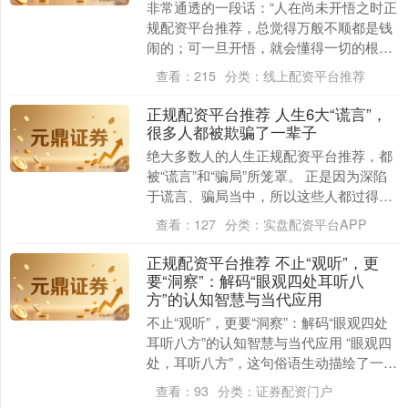
非常通透的一段话：“人在尚未开悟之时正
规配资平台推荐，总觉得万般不顺都是钱
闹的；可一旦开悟，就会懂得一切的根源
皆在内心。每个人都有自己独特的开悟契
查看：
215
分类：
线上配资平台推荐
机，人生开悟的....
正规配资平台推荐 人生6大“谎言”，
很多人都被欺骗了一辈子
绝大多数人的人生正规配资平台推荐，都
被“谎言”和“骗局”所笼罩。 正是因为深陷
于谎言、骗局当中，所以这些人都过得迷
茫、痛苦、麻木，越活越悲哀。 人生6大
查看：
127
分类：
实盘配资平台APP
谎言，很....
正规配资平台推荐 不止“观听”，更
要“洞察”：解码“眼观四处耳听八
方”的认知智慧与当代应用
不止“观听”，更要“洞察”：解码“眼观四处
耳听八方”的认知智慧与当代应用 “眼观四
处，耳听八方”，这句俗语生动描绘了一
种“全方位感知、多维度获取信息”的状态
查看：
93
分类：
证券配资门户
——....