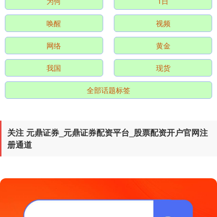
为何
1日
唤醒
视频
北证50
1122.88
+3.42
+0.30%
网络
黄金
我国
现货
全部话题标签
关注 元鼎证券_元鼎证券配资平台_股票配资开户官网注
创业板指
3515.56
-19.58
-0.55%
册通道