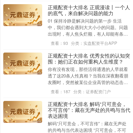
正规配资十大排名 正观漫读丨一个人
的底气，来自解决问题的能力
01 保持冷静是解决问题的第一步 生活
中，我们都会遇到大大小小的问题。问题
出现时，有人焦头烂额，有人却能有条不
紊地解决它。 因为遇事慌神的人总在问题
查看：
93
分类：
实盘配资平台APP
里打转，沉着....
正规配资十大排名 优秀女性的认知突
围：她们正在如何重构人生维度？
你有没有发现，那些活得通透的人早就看
透了这20条人性真相？当我在深夜翻看朋
友圈时，突然被某位企业高管的动态击中
——她刚结束南极探险，照片里裹着羽绒
查看：
187
分类：
证券配资门户
服笑得肆意张扬....
正规配资十大排名 解码“只可意会，
不可言传”：藏在无声处的共鸣与当代
表达困境
解码“只可意会，不可言传”：藏在无声处
的共鸣与当代表达困境 “只可意会，不可