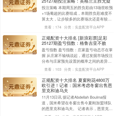
25127期投注策略：英格兰主胜无疑
投注策略 本期周五的胜负彩由13场世欧预
+1场葡超的比赛组成，本期胜负彩难度不
算太大，让步较多的比赛场次还是有较多
的场次，但是需要注意的是部分场次的让
查看：
174
分类：
实盘配资平台APP
步幅度还是....
正规配资十大排名 [新浪彩票]足彩
25127期盈亏指数：格鲁吉亚不败
盈亏指数 盈亏指数：庄家盈亏动态尽在掌
握 从庄家不输钱说起，通过发掘市场投注
分布与庄家预先设置的概率之间的差异，
观察每场比赛庄家的盈亏情况，并且量化
查看：
103
分类：
实盘配资平台APP
成指数形式。....
正规配资十大排名 夏窗刚花4800万
欧引进！记者：国米考虑冬窗出售恩
里克和迪乌夫
11月13日讯 据记者Abdellah Boulma报
道，国米希望在冬窗出售今夏刚加盟球队
的恩里克和迪乌夫。 记者表示，恩里克今
夏从马赛以2300万欧加盟国米，....