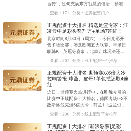
言传”，这句充满东方智慧的俗语，精准捕
捉了人类认知与表达的边界——有些情
查看：
171
分类：
证券配资门户
感、体验或领....
正规配资十大排名 精选足篮专家：汪
凌云中足彩头奖71万+单场7连红！
北京时间8月30日（周六），今日竞彩开
售多场比赛，涉及欧洲五大联赛、早场日
职韩K、英冠等赛事，北单让球玩法还有
更多比赛可选，足彩第25124期也将于今
查看：
207
分类：
线上配资平台推荐
晚21点停....
正规配资十大排名 世预赛双6倍大冷
拉响警报 球圣、皮哥1单包揽还取4连
红
近日，世预赛火热进行中，在昨晚今晨的
比赛中正规配资十大排名，德国客场0-2不
敌斯洛伐克爆6倍大冷，荷兰1-1波兰也将
近6倍，而且这两场比赛还都开售了竞彩单
查看：
230
分类：
线上配资平台推荐
关玩法....
正规配资十大排名 [新浪彩票]足彩