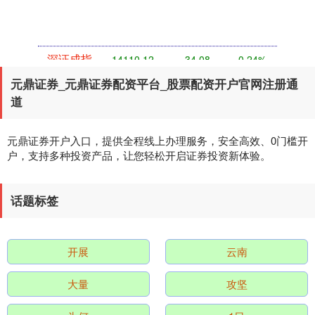
深证成指
元鼎证券_元鼎证券配资平台_股票配资开户官网注册通
14110.12
-34.08
-0.24%
道
元鼎证券开户入口，提供全程线上办理服务，安全高效、0门槛开
户，支持多种投资产品，让您轻松开启证券投资新体验。
话题标签
沪深300
4651.31
-6.85
-0.15%
开展
云南
大量
攻坚