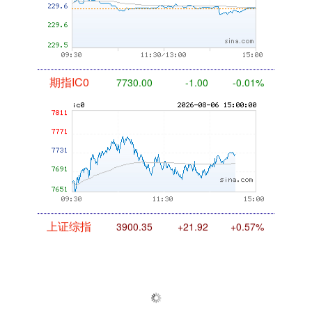
期指IC0
7730.00
-1.00
-0.01%
上证综指
3900.35
+21.92
+0.57%