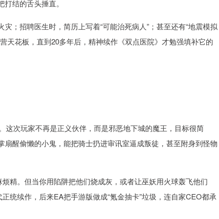
把打结的舌头捶直。
灾；招聘医生时，简历上写着“可能治死病人”；甚至还有“地震模拟
营天花板，直到20多年后，精神续作《双点医院》才勉强填补它的
》。这次玩家不再是正义伙伴，而是邪恶地下城的魔王，目标很简
掌扇醒偷懒的小鬼，能把骑士扔进审讯室逼成叛徒，甚至附身到怪物
的麻烦精。但当你用陷阱把他们烧成灰，或者让巫妖用火球轰飞他们
正统续作，后来EA把手游版做成“氪金抽卡”垃圾，连自家CEO都承