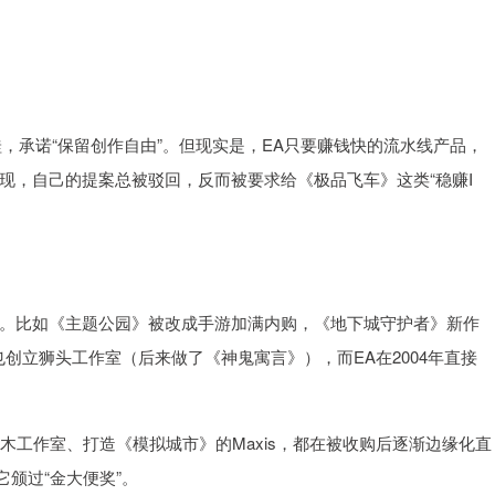
蛙，承诺“保留创作自由”。但现实是，EA只要赚钱快的流水线产品，
现，自己的提案总被驳回，反而被要求给《极品飞车》这类“稳赚I
钱。比如《主题公园》被改成手游加满内购，《地下城守护者》新作
创立狮头工作室（后来做了《神鬼寓言》），而EA在2004年直接
木工作室、打造《模拟城市》的Maxis，都在被收购后逐渐边缘化直
它颁过“金大便奖”。