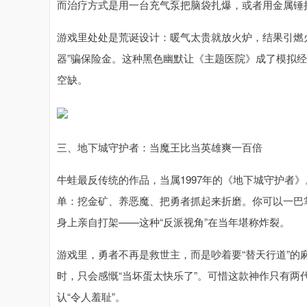
而治疗方式是用一台充气泵把脑袋扎爆，或者用金属锤
游戏里处处是荒诞设计：暖气太贵就放火炉，结果引燃火
器”骗保险金。这种黑色幽默让《主题医院》成了模拟经
空缺。
三、地下城守护者：当魔王比当英雄爽一百倍
牛蛙最反传统的作品，当属1997年的《地下城守护者
单：挖金矿、养恶魔、把勇者抓起来折磨。你可以一巴
身上亲自打架——这种“反派视角”在当年堪称炸裂。
游戏里，勇者不再是救世主，而是吵着要“替天行道”
时，只会感慨“当坏蛋太快乐了”。可惜这款神作只有两代
认“令人羞耻”。