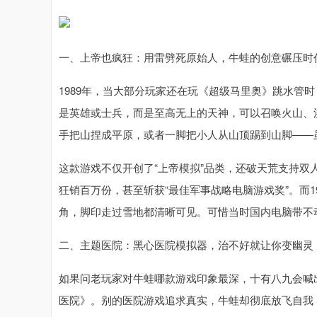
一、上帝也疯狂：用雷劈死原始人，牛蛙的创意碾压时
1989年，当大部分玩家还在玩《超级马里奥》跳水管
是英雄或士兵，而是至高无上的天神，可以召唤火山、
手把山捏成平原，或者一脚把小人从山顶踢到山脚——
这款游戏不仅开创了“上帝模拟”品类，还破天荒支持双
狂销百万份，甚至斩获“最佳军事战略电脑游戏奖”。而1
角，脚印走过雪地都清晰可见。可惜当时国内电脑带不
二、主题医院：黑心医院模拟器，治不好就让你变幽灵
如果问老玩家对牛蛙哪款游戏印象最深，十有八九会喊出
医院》。别的医院游戏追求真实，牛蛙却彻底放飞自我：