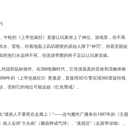
代
时，牛蛙的《上帝也疯狂》直接让玩家坐上了神位。游戏里，你不再
洪水、雷电，对着地面上叽叽喳喳的原始人降下“神罚”。你甚至能徒
虽然他们永远摔不死，但连滚带爬的样子足以让玩家笑疯。
人对战和鼠标操作。在386电脑时代，它凭借逼真的音效和流畅体验
998年的《上帝也疯狂3》更激进，直接用3D引擎实现360度旋转视
动，否则它的地位可能远超《红色警戒》。
“请病人不要死在走廊上！”——这句魔性广播来自1997年的《主题
病人会得“大头病”（脑袋肿成气球）、“臭屁症”（走路带绿烟），