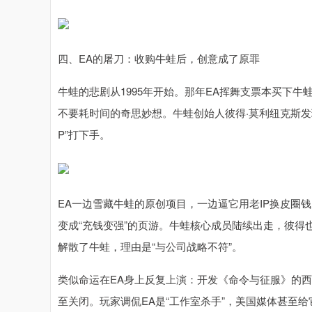
四、EA的屠刀：收购牛蛙后，创意成了原罪
牛蛙的悲剧从1995年开始。那年EA挥舞支票本买下牛
不要耗时间的奇思妙想。牛蛙创始人彼得·莫利纽克斯发
P”打下手。
EA一边雪藏牛蛙的原创项目，一边逼它用老IP换皮圈
变成“充钱变强”的页游。牛蛙核心成员陆续出走，彼得也
解散了牛蛙，理由是“与公司战略不符”。
类似命运在EA身上反复上演：开发《命令与征服》的西
至关闭。玩家调侃EA是“工作室杀手”，美国媒体甚至给