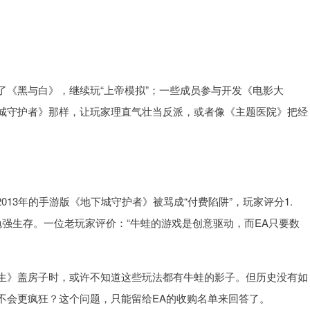
了《黑与白》，继续玩“上帝模拟”；一些成员参与开发《电影大
城守护者》那样，让玩家理直气壮当反派，或者像《主题医院》把经
2013年的手游版《地下城守护者》被骂成“付费陷阱”，玩家评分1.
强生存。一位老玩家评价：“牛蛙的游戏是创意驱动，而EA只要数
生》盖房子时，或许不知道这些玩法都有牛蛙的影子。但历史没有如
不会更疯狂？这个问题，只能留给EA的收购名单来回答了。